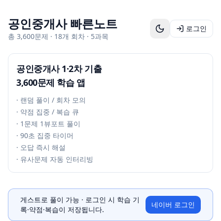
공인중개사 빠른노트
로그인
총
3,600
문제 ·
18
개 회차 · 5과목
공인중개사 1·2차 기출
3,600
문제 학습 앱
· 랜덤 풀이 / 회차 모의
· 약점 집중 / 복습 큐
· 1문제 1뷰포트 풀이
· 90초 집중 타이머
· 오답 즉시 해설
· 유사문제 자동 인터리빙
게스트로 풀이 가능
· 로그인 시 학습 기
네이버 로그인
록·약점·복습이 저장됩니다.