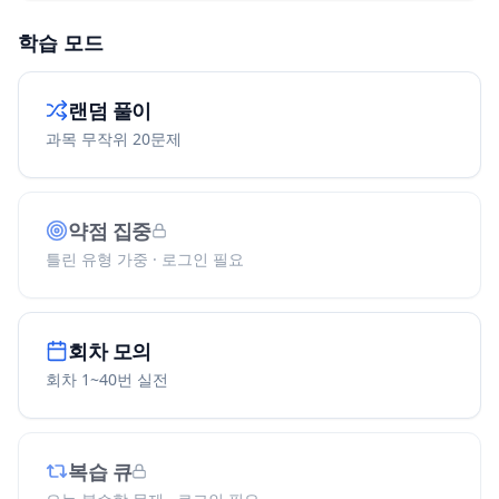
학습 모드
랜덤 풀이
과목 무작위 20문제
약점 집중
틀린 유형 가중 · 로그인 필요
회차 모의
회차 1~40번 실전
복습 큐