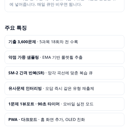
에 넣어줍니다. 매일 큐만 비우면 됩니다.
주요 특징
기출 3,600문제
· 5과목 18회차 전 수록
약점 가중 샘플링
· EMA 기반 룰렛휠 추출
SM-2 간격 반복(SR)
· 망각 곡선에 맞춘 복습 큐
유사문제 인터리빙
· 오답 즉시 같은 유형 재출제
1문제 1뷰포트 · 90초 타이머
· 모바일 실전 모드
PWA · 다크모드
· 홈 화면 추가, OLED 친화