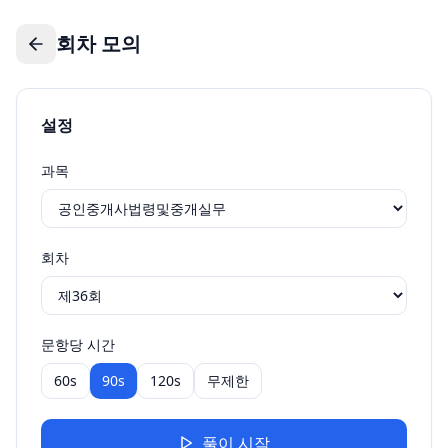
회차 모의
설정
과목
회차
문항당 시간
60s
90s
120s
무제한
풀이 시작