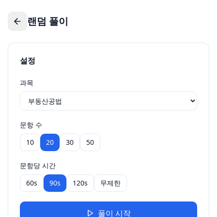
랜덤 풀이
설정
과목
문항 수
10
20
30
50
문항당 시간
60s
90s
120s
무제한
풀이 시작