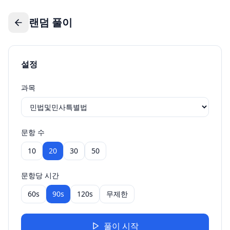
랜덤 풀이
설정
과목
문항 수
10
20
30
50
문항당 시간
60s
90s
120s
무제한
풀이 시작